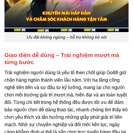
Ưu đãi không ngừng – hỗ trợ không bỏ sót
Giao diện dễ dùng – Trải nghiệm mượt mà
từng bước
Trải nghiệm người dùng là yếu tố then chốt giúp Go88 giữ
chân hàng nghìn thành viên lâu năm. Với hạ tầng công
nghệ tiên tiến và sự đầu tư kỹ lưỡng, mang lại cho người
chơi môi trường giải trí mượt mà, hiện đại và an toàn tuyệt
đối. Từng chi tiết trong hệ thống đều được tối ưu để đảm
bảo người chơi dễ dàng thao tác, nhanh chóng tìm thấy trò
chơi yêu thích và tận hưởng những giây phút giải trí liền
mạch. Nhờ sự chuyên nghiệp và đổi mới liên tục, ngày
càng khẳng định vị thế là sân chơi trực tuyến hàng đầu tại