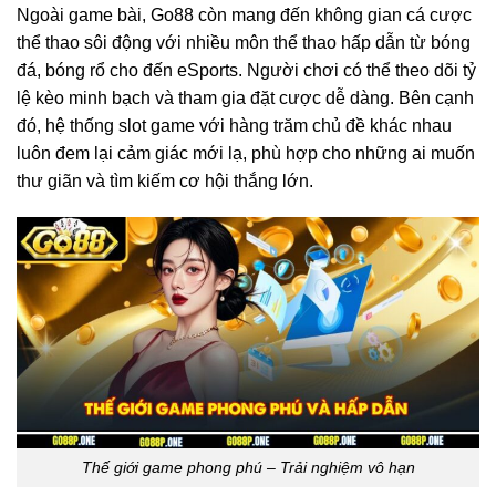
Ngoài game bài, Go88 còn mang đến không gian cá cược
thể thao sôi động với nhiều môn thể thao hấp dẫn từ bóng
đá, bóng rổ cho đến eSports. Người chơi có thể theo dõi tỷ
lệ kèo minh bạch và tham gia đặt cược dễ dàng. Bên cạnh
đó, hệ thống slot game với hàng trăm chủ đề khác nhau
luôn đem lại cảm giác mới lạ, phù hợp cho những ai muốn
thư giãn và tìm kiếm cơ hội thắng lớn.
Thế giới game phong phú – Trải nghiệm vô hạn