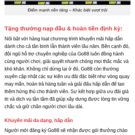
Điểm mạnh nền tảng – Khác biệt vượt trội
Tặng thưởng nạp đầu & hoàn tiền định kỳ:
Nổi bật với hàng loạt chương trình khuyến mãi hấp dẫn
dành cho cả tân binh lẫn thành viên lâu năm. Bên cạnh đó,
đội ngũ hỗ trợ chuyên nghiệp của Go88 luôn đồng hành
cùng người chơi, giải quyết nhanh chóng mọi thắc mắc và
khó khăn. Không chỉ dừng lại ở đó, Go88 còn thường
xuyên cập nhật các sự kiện ưu đãi đặc biệt như vòng quay
may mắn, hoàn trả hàng tuần và giải đấu hấp dẫn để tạo
thêm hứng thú cho thành viên. Sự kết hợp giữa ưu đãi giá
trị và dịch vụ tận tâm đã giúp xây dựng được lòng tin vững
chắc và giữ chân người chơi lâu dài.
Khuyến mãi đa dạng, hấp dẫn
Người mới đăng ký Go88 sẽ nhận được gói thưởng chào