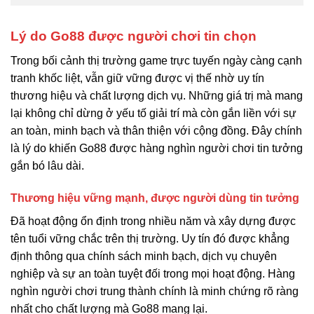
Lý do Go88 được người chơi tin chọn
Trong bối cảnh thị trường game trực tuyến ngày càng cạnh
tranh khốc liệt, vẫn giữ vững được vị thế nhờ uy tín
thương hiệu và chất lượng dịch vụ. Những giá trị mà mang
lại không chỉ dừng ở yếu tố giải trí mà còn gắn liền với sự
an toàn, minh bạch và thân thiện với cộng đồng. Đây chính
là lý do khiến Go88 được hàng nghìn người chơi tin tưởng
gắn bó lâu dài.
Thương hiệu vững mạnh, được người dùng tin tưởng
Đã hoạt động ổn định trong nhiều năm và xây dựng được
tên tuổi vững chắc trên thị trường. Uy tín đó được khẳng
định thông qua chính sách minh bạch, dịch vụ chuyên
nghiệp và sự an toàn tuyệt đối trong mọi hoạt động. Hàng
nghìn người chơi trung thành chính là minh chứng rõ ràng
nhất cho chất lượng mà Go88 mang lại.