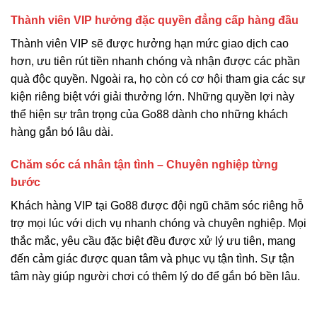
Thành viên VIP hưởng đặc quyền đẳng cấp hàng đầu
Thành viên VIP sẽ được hưởng hạn mức giao dịch cao
hơn, ưu tiên rút tiền nhanh chóng và nhận được các phần
quà độc quyền. Ngoài ra, họ còn có cơ hội tham gia các sự
kiện riêng biệt với giải thưởng lớn. Những quyền lợi này
thể hiện sự trân trọng của Go88 dành cho những khách
hàng gắn bó lâu dài.
Chăm sóc cá nhân tận tình – Chuyên nghiệp từng
bước
Khách hàng VIP tại Go88 được đội ngũ chăm sóc riêng hỗ
trợ mọi lúc với dịch vụ nhanh chóng và chuyên nghiệp. Mọi
thắc mắc, yêu cầu đặc biệt đều được xử lý ưu tiên, mang
đến cảm giác được quan tâm và phục vụ tận tình. Sự tận
tâm này giúp người chơi có thêm lý do để gắn bó bền lâu.