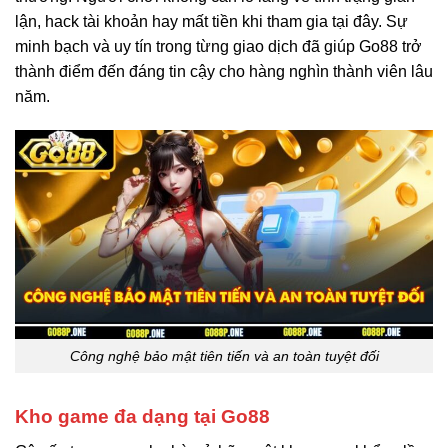
lận, hack tài khoản hay mất tiền khi tham gia tại đây. Sự
minh bạch và uy tín trong từng giao dịch đã giúp Go88 trở
thành điểm đến đáng tin cậy cho hàng nghìn thành viên lâu
năm.
Công nghệ bảo mật tiên tiến và an toàn tuyệt đối
Kho game đa dạng tại Go88