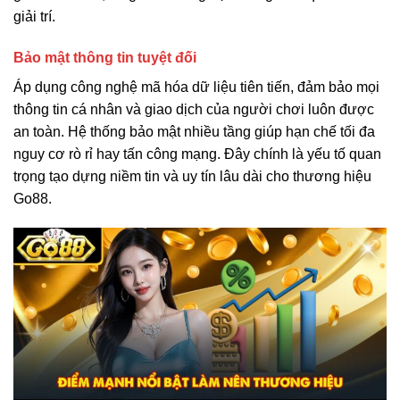
giải trí.
Bảo mật thông tin tuyệt đối
Áp dụng công nghệ mã hóa dữ liệu tiên tiến, đảm bảo mọi
thông tin cá nhân và giao dịch của người chơi luôn được
an toàn. Hệ thống bảo mật nhiều tầng giúp hạn chế tối đa
nguy cơ rò rỉ hay tấn công mạng. Đây chính là yếu tố quan
trọng tạo dựng niềm tin và uy tín lâu dài cho thương hiệu
Go88.