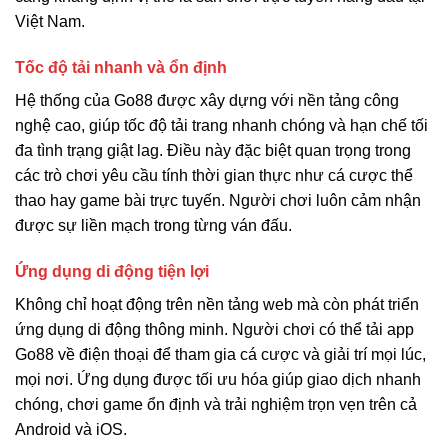
Việt Nam.
Tốc độ tải nhanh và ổn định
Hệ thống của Go88 được xây dựng với nền tảng công
nghệ cao, giúp tốc độ tải trang nhanh chóng và hạn chế tối
đa tình trạng giật lag. Điều này đặc biệt quan trọng trong
các trò chơi yêu cầu tính thời gian thực như cá cược thể
thao hay game bài trực tuyến. Người chơi luôn cảm nhận
được sự liền mạch trong từng ván đấu.
Ứng dụng di động tiện lợi
Không chỉ hoạt động trên nền tảng web mà còn phát triển
ứng dụng di động thông minh. Người chơi có thể tải app
Go88 về điện thoại để tham gia cá cược và giải trí mọi lúc,
mọi nơi. Ứng dụng được tối ưu hóa giúp giao dịch nhanh
chóng, chơi game ổn định và trải nghiệm trọn vẹn trên cả
Android và iOS.