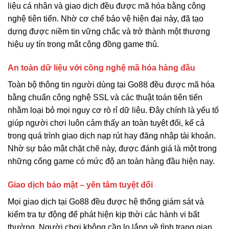
liệu cá nhân và giao dịch đều được mã hóa bằng công
nghệ tiên tiến. Nhờ cơ chế bảo vệ hiện đại này, đã tạo
dựng được niềm tin vững chắc và trở thành một thương
hiệu uy tín trong mắt cộng đồng game thủ.
An toàn dữ liệu với công nghệ mã hóa hàng đầu
Toàn bộ thông tin người dùng tại Go88 đều được mã hóa
bằng chuẩn công nghệ SSL và các thuật toán tiên tiến
nhằm loại bỏ mọi nguy cơ rò rỉ dữ liệu. Đây chính là yếu tố
giúp người chơi luôn cảm thấy an toàn tuyệt đối, kể cả
trong quá trình giao dịch nạp rút hay đăng nhập tài khoản.
Nhờ sự bảo mật chặt chẽ này, được đánh giá là một trong
những cổng game có mức độ an toàn hàng đầu hiện nay.
Giao dịch bảo mật – yên tâm tuyệt đối
Mọi giao dịch tại Go88 đều được hệ thống giám sát và
kiểm tra tự động để phát hiện kịp thời các hành vi bất
thường. Người chơi không cần lo lắng về tình trạng gian