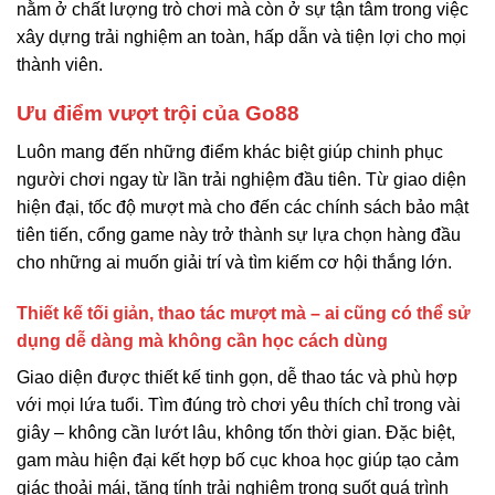
nằm ở chất lượng trò chơi mà còn ở sự tận tâm trong việc
xây dựng trải nghiệm an toàn, hấp dẫn và tiện lợi cho mọi
thành viên.
Ưu điểm vượt trội của Go88
Luôn mang đến những điểm khác biệt giúp chinh phục
người chơi ngay từ lần trải nghiệm đầu tiên. Từ giao diện
hiện đại, tốc độ mượt mà cho đến các chính sách bảo mật
tiên tiến, cổng game này trở thành sự lựa chọn hàng đầu
cho những ai muốn giải trí và tìm kiếm cơ hội thắng lớn.
Thiết kế tối giản, thao tác mượt mà – ai cũng có thể sử
dụng dễ dàng mà không cần học cách dùng
Giao diện được thiết kế tinh gọn, dễ thao tác và phù hợp
với mọi lứa tuổi. Tìm đúng trò chơi yêu thích chỉ trong vài
giây – không cần lướt lâu, không tốn thời gian. Đặc biệt,
gam màu hiện đại kết hợp bố cục khoa học giúp tạo cảm
giác thoải mái, tăng tính trải nghiệm trong suốt quá trình