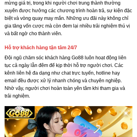
mừng giá trị, trong khi người chơi trung thành thường
xuyên được hưởng các chương trình hoàn trả, sự kiện đặc
biệt và vòng quay may mắn. Những ưu đãi này không chỉ
gia tăng vốn cược mà còn đem lại nhiều trải nghiệm thú vị
và bất ngờ cho thành viên.
Hỗ trợ khách hàng tận tâm 24/7
Đội ngũ chăm sóc khách hàng Go88 luôn hoạt động liên
tục cả ngày lẫn đêm để kịp thời hỗ trợ người chơi. Các
kênh liên hệ đa dạng như chat trực tuyến, hotline hay
email đều được xử lý nhanh chóng và chuyên nghiệp.
Nhờ vậy, người chơi hoàn toàn yên tâm khi tham gia và
trải nghiệm.