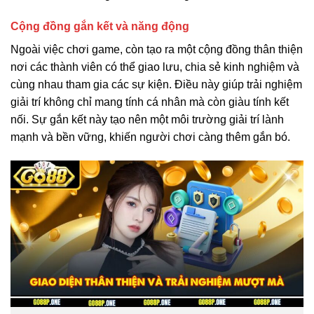
Cộng đồng gắn kết và năng động
Ngoài việc chơi game, còn tạo ra một cộng đồng thân thiện
nơi các thành viên có thể giao lưu, chia sẻ kinh nghiệm và
cùng nhau tham gia các sự kiện. Điều này giúp trải nghiệm
giải trí không chỉ mang tính cá nhân mà còn giàu tính kết
nối. Sự gắn kết này tạo nên một môi trường giải trí lành
mạnh và bền vững, khiến người chơi càng thêm gắn bó.