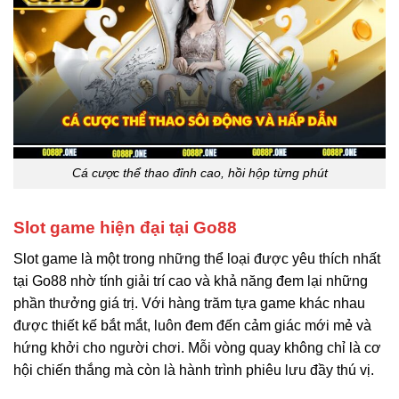
Cá cược thể thao đỉnh cao, hồi hộp từng phút
Slot game hiện đại tại Go88
Slot game là một trong những thể loại được yêu thích nhất
tại Go88 nhờ tính giải trí cao và khả năng đem lại những
phần thưởng giá trị. Với hàng trăm tựa game khác nhau
được thiết kế bắt mắt, luôn đem đến cảm giác mới mẻ và
hứng khởi cho người chơi. Mỗi vòng quay không chỉ là cơ
hội chiến thắng mà còn là hành trình phiêu lưu đầy thú vị.