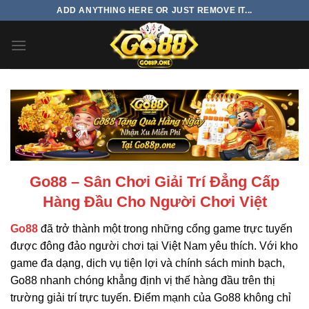
Bỏ
ADD ANYTHING HERE OR JUST REMOVE IT...
qua
nội
dung
Go88 – Sân Chơi Giải Trí Đẳng Cấp
Hàng Đầu Cho Người Chơi Việt
Go88
đã trở thành một trong những cổng game trực tuyến
được đông đảo người chơi tại Việt Nam yêu thích. Với kho
game đa dạng, dịch vụ tiện lợi và chính sách minh bạch,
Go88 nhanh chóng khẳng định vị thế hàng đầu trên thị
trường giải trí trực tuyến. Điểm mạnh của Go88 không chỉ