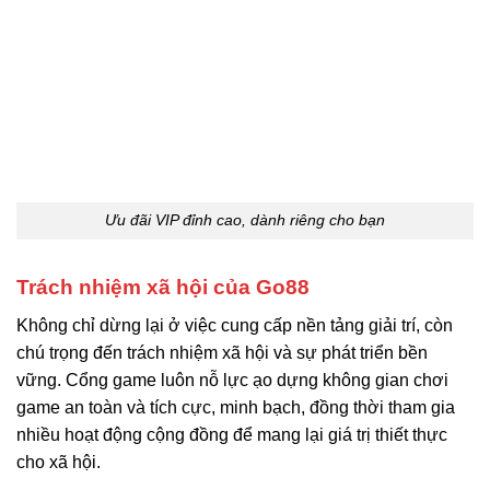
Ưu đãi VIP đỉnh cao, dành riêng cho bạn
Trách nhiệm xã hội của Go88
Không chỉ dừng lại ở việc cung cấp nền tảng giải trí, còn
chú trọng đến trách nhiệm xã hội và sự phát triển bền
vững. Cổng game luôn nỗ lực ạo dựng không gian chơi
game an toàn và tích cực, minh bạch, đồng thời tham gia
nhiều hoạt động cộng đồng để mang lại giá trị thiết thực
cho xã hội.