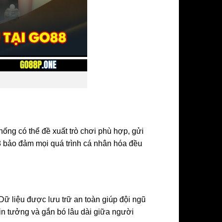
ống có thể đề xuất trò chơi phù hợp, gửi
88 bảo đảm mọi quá trình cá nhân hóa đều
Dữ liệu được lưu trữ an toàn giúp đội ngũ
in tưởng và gắn bó lâu dài giữa người