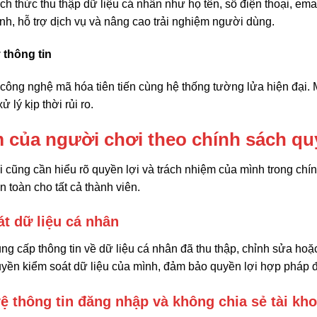
 thức thu thập dữ liệu cá nhân như họ tên, số điện thoại, email
nh, hỗ trợ dịch vụ và nâng cao trải nghiệm người dùng.
 thông tin
 công nghệ mã hóa tiên tiến cùng hệ thống tường lửa hiện đại.
 lý kịp thời rủi ro.
m của người chơi theo chính sách qu
 cũng cần hiểu rõ quyền lợi và trách nhiệm của mình trong chí
 toàn cho tất cả thành viên.
t dữ liệu cá nhân
 cấp thông tin về dữ liệu cá nhân đã thu thập, chỉnh sửa hoặc
uyền kiểm soát dữ liệu của mình, đảm bảo quyền lợi hợp pháp 
 thông tin đăng nhập và không chia sẻ tài kh