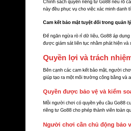
Chính sách quyền riêng tư Go88 nêu rõ cách
này đều phục vụ cho việc xác minh danh tí
Cam kết bảo mật tuyệt đối trong quản lý
Để ngăn ngừa rò rỉ dữ liệu, Go88 áp dụng
được giám sát liên tục nhằm phát hiện và xử
Quyền lợi và trách nhiệ
Bên cạnh các cam kết bảo mật, người chơi
giúp tạo ra một môi trường công bằng và an
Quyền được bảo vệ và kiểm soá
Mỗi người chơi có quyền yêu cầu Go88 cung
riêng tư Go88 cho phép thành viên toàn q
Người chơi cần chủ động bảo vệ