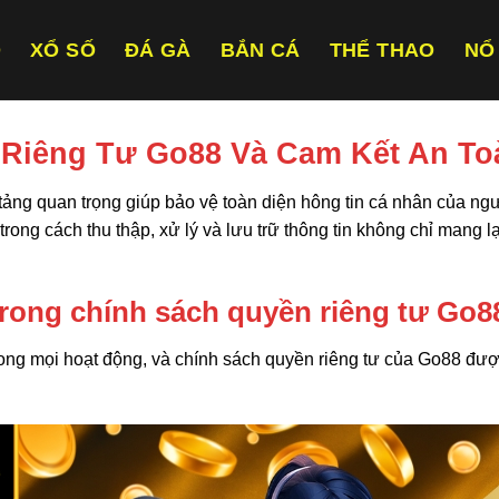
O
XỔ SỐ
ĐÁ GÀ
BẮN CÁ
THỂ THAO
NỔ
 Riêng Tư Go88 Và Cam Kết An To
tảng quan trọng giúp bảo vệ toàn diện hông tin cá nhân của n
 trong cách thu thập, xử lý và lưu trữ thông tin không chỉ mang 
trong chính sách quyền riêng tư Go8
rong mọi hoạt động, và chính sách quyền riêng tư của Go88 đư