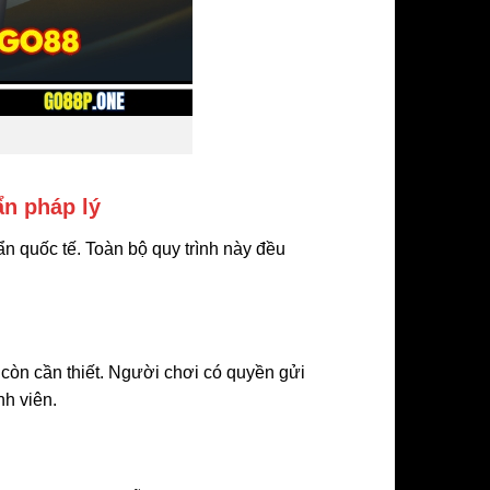
ẩn pháp lý
ẩn quốc tế. Toàn bộ quy trình này đều
 còn cần thiết. Người chơi có quyền gửi
nh viên.