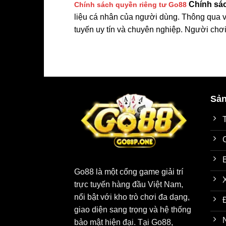
Chính sá
Chính sách quyền riêng tư Go88
liệu cá nhân của người dùng. Thông qua v
tuyến uy tín và chuyên nghiệp. Người chơi 
Sả
Go88 là một cổng game giải trí
trực tuyến hàng đầu Việt Nam,
nổi bật với kho trò chơi đa dạng,
giao diện sang trọng và hệ thống
bảo mật hiện đại. Tại Go88,