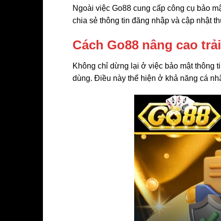
Ngoài việc Go88 cung cấp công cụ bảo mật
chia sẻ thông tin đăng nhập và cập nhật t
Cách Go88 nâng cao trải
Không chỉ dừng lại ở việc bảo mật thông t
dùng. Điều này thể hiện ở khả năng cá nh