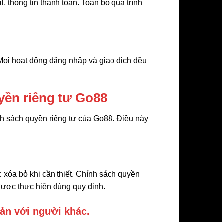
, thông tin thanh toán. Toàn bộ quá trình
 Mọi hoạt động đăng nhập và giao dịch đều
yền riêng tư Go88
nh sách quyền riêng tư của Go88. Điều này
 xóa bỏ khi cần thiết. Chính sách quyền
được thực hiện đúng quy định.
oản với người khác.