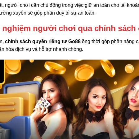
, người chơi cần chủ động trong việc giữ an toàn cho tài kho
hường xuyên sẽ góp phần duy trì sự an toàn.
 nghiệm người chơi qua chính sách 
in,
chính sách quyền riêng tư Go88
ồng thời góp phần nâng c
ân hóa dịch vụ và hỗ trợ nhanh chóng.