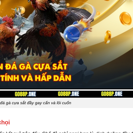
 đá gà cựa sắt đầy gay cấn và lôi cuốn
chọi