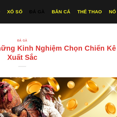
O
XỔ SỐ
ĐÁ GÀ
BẮN CÁ
THỂ THAO
NỔ
ĐÁ GÀ
hững Kinh Nghiệm Chọn Chiến Kê
Xuất Sắc