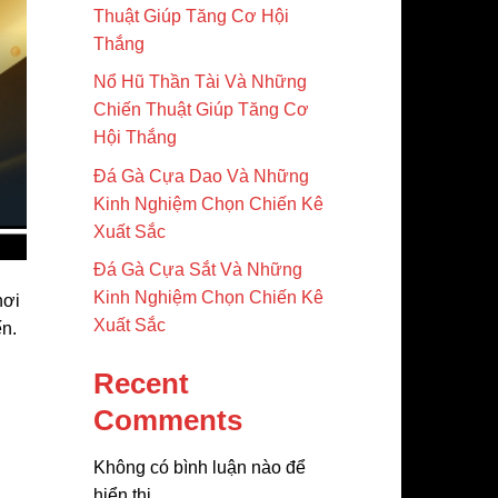
Thuật Giúp Tăng Cơ Hội
Thắng
Nổ Hũ Thần Tài Và Những
Chiến Thuật Giúp Tăng Cơ
Hội Thắng
Đá Gà Cựa Dao Và Những
Kinh Nghiệm Chọn Chiến Kê
Xuất Sắc
Đá Gà Cựa Sắt Và Những
Kinh Nghiệm Chọn Chiến Kê
hơi
Xuất Sắc
ến.
Recent
Comments
Không có bình luận nào để
hiển thị.