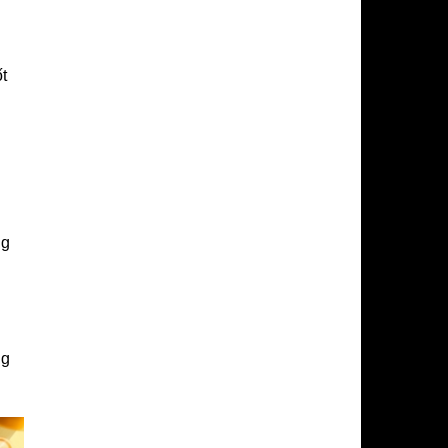
t
n
ng
ng