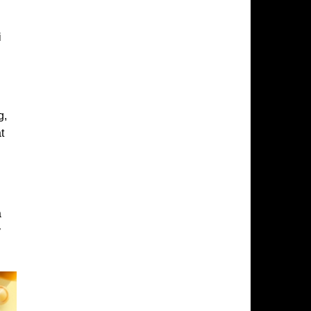
i
g,
t
à
y