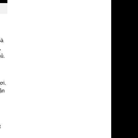
Gà
,
hủ.
ơi.
rận
t