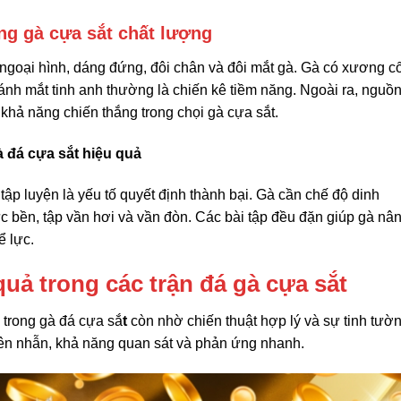
ng gà cựa sắt chất lượng
goại hình, dáng đứng, đôi chân và đôi mắt gà. Gà có xương cố
ánh mắt tinh anh thường là chiến kê tiềm năng. Ngoài ra, nguồ
hả năng chiến thắng trong chọi gà cựa sắt.
 đá cựa sắt hiệu quả
tập luyện là yếu tố quyết định thành bại. Gà cần chế độ dinh
c bền, tập vần hơi và vần đòn. Các bài tập đều đặn giúp gà nâ
ể lực.
uả trong các trận đá gà cựa sắt
 trong gà đá cựa sắ
t
còn nhờ chiến thuật hợp lý và sự tinh tườ
kiên nhẫn, khả năng quan sát và phản ứng nhanh.