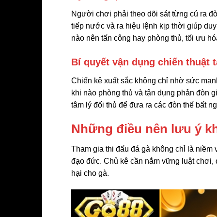
Người chơi phải theo dõi sát từng cú ra đ
tiếp nước và ra hiệu lệnh kịp thời giúp du
nào nên tấn công hay phòng thủ, tối ưu hóa
Bí quyết vận dụng chiến thuật t
Chiến kê xuất sắc không chỉ nhờ sức mạnh
khi nào phòng thủ và tận dụng phản đòn gi
tâm lý đối thủ để đưa ra các đòn thế bất 
Những điều nên lưu ý kh
Tham gia thi đấu đá gà không chỉ là niềm 
đạo đức. Chủ kê cần nắm vững luật chơi, 
hại cho gà.