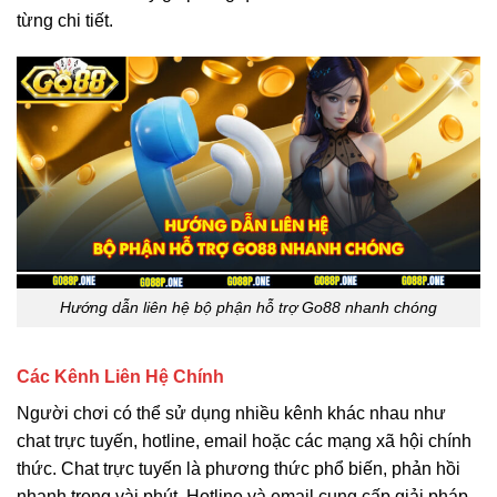
từng chi tiết.
Hướng dẫn liên hệ bộ phận hỗ trợ Go88 nhanh chóng
Các Kênh Liên Hệ Chính
Người chơi có thể sử dụng nhiều kênh khác nhau như
chat trực tuyến, hotline, email hoặc các mạng xã hội chính
thức. Chat trực tuyến là phương thức phổ biến, phản hồi
nhanh trong vài phút. Hotline và email cung cấp giải pháp