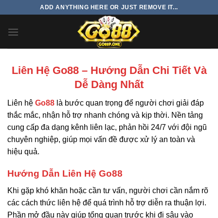
Bỏ
ADD ANYTHING HERE OR JUST REMOVE IT...
qua
nội
dung
Liên Hệ Go88 – Hướng Dẫn Chi Tiết Và
Dễ Dàng Nhất
Liên hệ
Go88
là bước quan trọng để người chơi giải đáp
thắc mắc, nhận hỗ trợ nhanh chóng và kịp thời. Nền tảng
cung cấp đa dạng kênh liên lạc, phản hồi 24/7 với đội ngũ
chuyên nghiệp, giúp mọi vấn đề được xử lý an toàn và
hiệu quả.
Hướng Dẫn Liên Hệ Go88
Khi gặp khó khăn hoặc cần tư vấn, người chơi cần nắm rõ
các cách thức liên hệ để quá trình hỗ trợ diễn ra thuận lợi.
Phần mở đầu này giúp tổng quan trước khi đi sâu vào