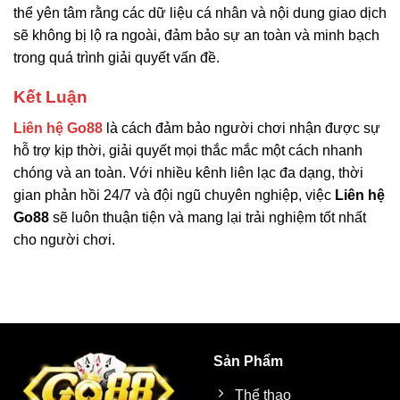
thể yên tâm rằng các dữ liệu cá nhân và nội dung giao dịch
sẽ không bị lộ ra ngoài, đảm bảo sự an toàn và minh bạch
trong quá trình giải quyết vấn đề.
Kết Luận
Liên hệ Go88
là cách đảm bảo người chơi nhận được sự
hỗ trợ kịp thời, giải quyết mọi thắc mắc một cách nhanh
chóng và an toàn. Với nhiều kênh liên lạc đa dạng, thời
gian phản hồi 24/7 và đội ngũ chuyên nghiệp, việc
Liên hệ
Go88
sẽ luôn thuận tiện và mang lại trải nghiệm tốt nhất
cho người chơi.
Sản Phẩm
Thể thao